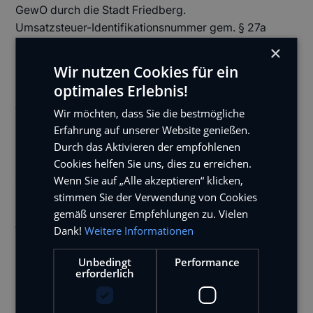
GewO durch die Stadt Friedberg.
Umsatzsteuer-Identifikationsnummer gem. § 27a
UStG: DE 205 346 125
×
Registergericht: Amtsgericht Augsburg
Wir nutzen Cookies für ein
Registernummer: HRB 17654
optimales Erlebnis!
Verantwortlicher für journalistisch-
Wir möchten, dass Sie die bestmögliche
Erfahrung auf unserer Website genießen.
redaktionelle Inhalte gem. § 55 II
Durch das Aktivieren der empfohlenen
RSTV
Cookies helfen Sie uns, dies zu erreichen.
Wenn Sie auf „Alle akzeptieren“ klicken,
Verantwortlicher für journalistisch-redaktionelle
stimmen Sie der Verwendung von Cookies
Inhalte: Norbert Müller
gemäß unserer Empfehlungen zu. Vielen
Webmaster
Dank!
Weitere Informationen
Felix Baptist
Unbedingt
Performance
Kontakt
erforderlich
Bilder und Grafiken