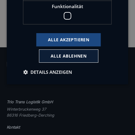
Angaben der Quelle für verwendetes Bilder- und
Funktionalität
Grafikmaterial:
Felix Baptist,
Markus Maag
ALLE AKZEPTIEREN
ALLE ABLEHNEN
DETAILS ANZEIGEN
Trio Trans Logistik GmbH
Winterbruckenweg 37
86316 Friedberg-Derching
Kontakt