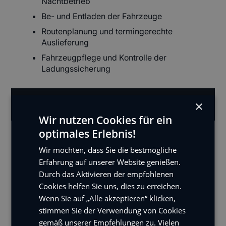
Nachtbetrieb
Be- und Entladen der Fahrzeuge
Routenplanung und termingerechte
Auslieferung
Fahrzeugpflege und Kontrolle der
Ladungssicherung
×
Unser Angebot
Wir nutzen Cookies für ein
optimales Erlebnis!
Motivierte und talentierte Kollegen
Wir möchten, dass Sie die bestmögliche
Umfassende Förderung und Entwicklung
Erfahrung auf unserer Website genießen.
Spannende Karriereperspektiven
Durch das Aktivieren der empfohlenen
Positive und motivierende
Cookies helfen Sie uns, dies zu erreichen.
Arbeitsumgebung
Wenn Sie auf „Alle akzeptieren“ klicken,
Individuelles Entfaltungspotential
stimmen Sie der Verwendung von Cookies
gemäß unserer Empfehlungen zu. Vielen
Benefits