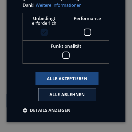
Dank!
Weitere Informationen
Unbedingt
Performance
erforderlich
Jetzt online bewerben
Funktionalität
Unterstütze unser Team schon bald als
Kraftfahrer Nachtschicht (m/w/d). Bewerbe dich
ALLE AKZEPTIEREN
online in 3 Minuten.
ALLE ABLEHNEN
Jetzt online bewerben
DETAILS ANZEIGEN