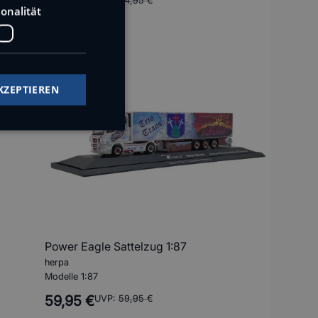
39,99 €
UVP:
64,95 €
onalität
KZEPTIEREN
Power Eagle Sattelzug 1:87
herpa
Modelle 1:87
59,95 €
UVP:
59,95 €