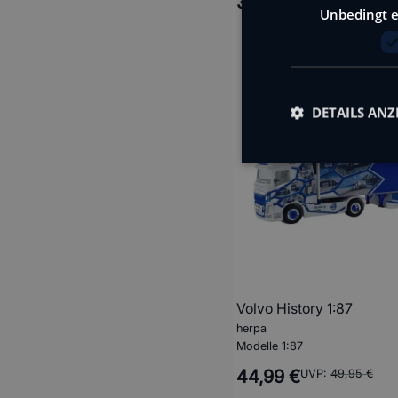
34,95 €
UVP:
64,95 €
Unbedingt e
DETAILS ANZ
Volvo History 1:87
herpa
Modelle 1:87
44,99 €
UVP:
49,95 €