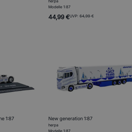
herpa
Modelle 1:87
44,99 €
UVP:
64,99 €
e 1:87
New generation 1:87
herpa
Modelle 1:87