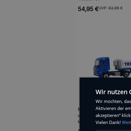
54,95 €
UVP:
63,99 €
Wir nutzen C
Wir möchten, das
Aktivieren der em
MB Kipperfahrzeug 1:87
akzeptieren“ kli
herpa
Vielen Dank!
Weit
Modelle 1:87