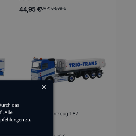
44,95 €
UVP:
64,99 €
×
Durch das
 „Alle
Volvo Kipperfahrzeug 1:87
pfehlungen zu.
herpa
Modelle 1:87