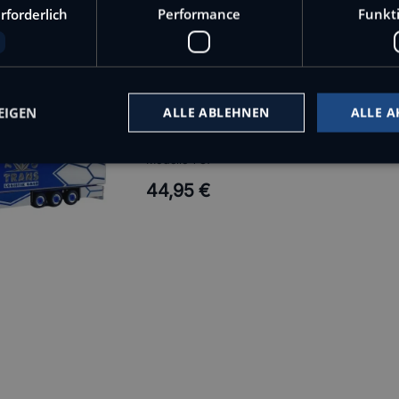
52,99 €
rforderlich
Performance
Funkti
EIGEN
ALLE ABLEHNEN
ALLE A
Fernfahrer "Rettungsgasse" 1:87
herpa
Modelle 1:87
44,95 €