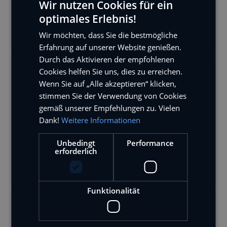
Wir nutzen Cookies für ein
Nachbildungen unserer eigenen Trucks, inklusive
optimales Erlebnis!
Sondermodellen wie „Black Lion", „Power Eagle",
Wir möchten, dass Sie die bestmögliche
„Bayern Star III" oder „Rettungsgasse".
Erfahrung auf unserer Website genießen.
Durch das Aktivieren der empfohlenen
Cookies helfen Sie uns, dies zu erreichen.
Welche Zahlungsmethoden kann ich nutzen?
Wenn Sie auf „Alle akzeptieren“ klicken,
stimmen Sie der Verwendung von Cookies
Im Checkout stehen dir folgende Optionen zur
gemäß unserer Empfehlungen zu. Vielen
Verfügung:
Dank!
Weitere Informationen
Kreditkarte (Visa, Mastercard)
Unbedingt
Performance
PayPal
erforderlich
Browser-Bezahldienste (z. B. Apple Pay, Google
Pay) — abhängig von Gerät und Browser
Funktionalität
Wie lange habe ich Zeit, eine Bestellung
zurückzusenden?