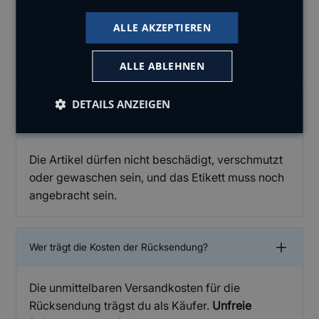
Du kannst die Ware innerhalb von
14 Tagen
ab
ALLE AKZEPTIEREN
Erhalt zurücksenden — ohne Angabe von
Gründen.
ALLE ABLEHNEN
DETAILS ANZEIGEN
Welche Voraussetzungen müssen für eine Retoure
erfüllt sein?
Die Artikel dürfen nicht beschädigt, verschmutzt
oder gewaschen sein, und das Etikett muss noch
angebracht sein.
Wer trägt die Kosten der Rücksendung?
Die unmittelbaren Versandkosten für die
Rücksendung trägst du als Käufer.
Unfreie